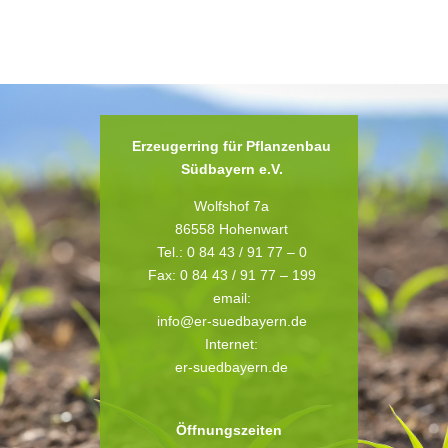
Erzeugerring für Pflanzenbau
Südbayern e.V.
Wolfshof 7a
86558 Hohenwart
Tel.: 0 84 43 / 91 77 – 0
Fax: 0 84 43 / 91 77 – 199
email:
info@er-suedbayern.de
Internet:
er-suedbayern.de
Öffnungszeiten