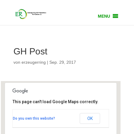
MENU
GH Post
von
erzeugerring
|
Sep. 29, 2017
This page can't load Google Maps correctly.
GH Post
OK
Do you own this website?
Trostberger Str. 5 - Tacherting
Veranstaltungen