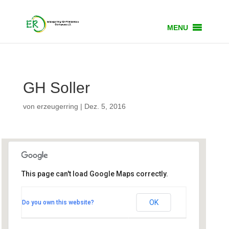
MENU
GH Soller
von
erzeugerring
|
Dez. 5, 2016
This page can't load Google Maps correctly.
GH Soller
OK
Do you own this website?
Bahnhofstr. 1 - Ismaning
Veranstaltungen