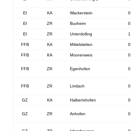
EI
KA
Wackerstein
0
EI
ZR
Buxheim
0
EI
ZR
Unterdolling
1
FFB
KA
Mittelstetten
0
FFB
KA
Moorenweis
0
FFB
ZR
Egenhofen
0
FFB
ZR
Lindach
0
GZ
KA
Halbertshofen
0
GZ
ZR
Anhofen
0