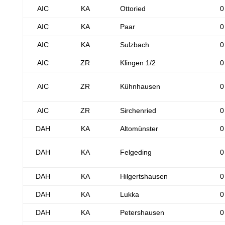
AIC
KA
Ottoried
0
AIC
KA
Paar
0
AIC
KA
Sulzbach
0
AIC
ZR
Klingen 1/2
0
AIC
ZR
Kühnhausen
0
AIC
ZR
Sirchenried
0
DAH
KA
Altomünster
0
DAH
KA
Felgeding
0
DAH
KA
Hilgertshausen
0
DAH
KA
Lukka
0
DAH
KA
Petershausen
0