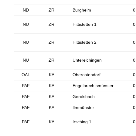
ND
ZR
Burgheim
0
NU
ZR
Hittistetten 1
0
NU
ZR
Hittistetten 2
0
NU
ZR
Unterelchingen
0
OAL
KA
Oberostendorf
0
PAF
KA
Engelbrechtsmünster
0
PAF
KA
Gerolsbach
0
PAF
KA
Ilmmünster
0
PAF
KA
Irsching 1
0