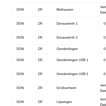
kei
DON
ZR
Birkhausen
Dat
DON
ZR
Donauwörth 1
0
DON
ZR
Donauwörth 2
0
DON
ZR
Genderkingen
0
DON
ZR
Genderkingen USB 1
0
DON
ZR
Genderkingen USB 2
0
kei
DON
ZR
Großsorheim
Dat
kei
DON
ZR
Löpsingen
Dat