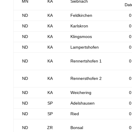
MN
KA
Siebnach
Dat
ND
KA
Feldkirchen
0
ND
KA
Karlskron
0
ND
KA
Klingsmoos
0
ND
KA
Lampertshofen
0
ND
KA
Rennertshofen 1
0
ND
KA
Rennersthofen 2
0
ND
KA
Weichering
0
ND
SP
Adelshausen
0
ND
SP
Ried
0
ND
ZR
Bonsal
0