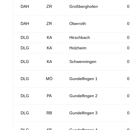
DAH
ZR
Großberghofen
0
DAH
ZR
Oberroth
0
DLG
KA
Hirschbach
0
DLG
KA
Holzheim
0
DLG
KA
Schwenningen
0
DLG
MÖ
Gundelfingen 1
0
DLG
PA
Gundelfingen 2
0
DLG
RB
Gundelfingen 3
0