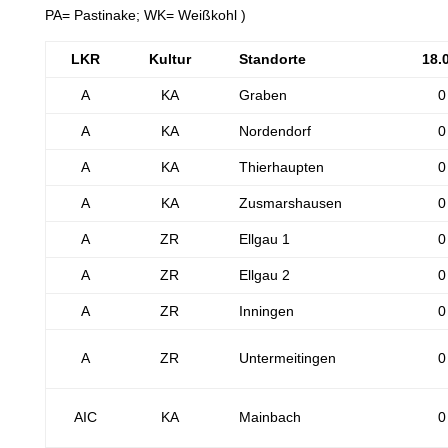
PA= Pastinake; WK= Weißkohl )
LKR
Kultur
Standorte
18.
A
KA
Graben
0
A
KA
Nordendorf
0
A
KA
Thierhaupten
0
A
KA
Zusmarshausen
0
A
ZR
Ellgau 1
0
A
ZR
Ellgau 2
0
A
ZR
Inningen
0
A
ZR
Untermeitingen
0
AIC
KA
Mainbach
0