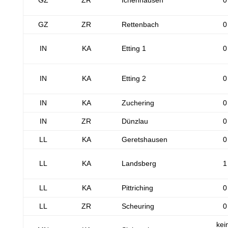
GZ
ZR
Ichenhausen
0
GZ
ZR
Rettenbach
0
IN
KA
Etting 1
0
IN
KA
Etting 2
0
IN
KA
Zuchering
0
IN
ZR
Dünzlau
0
LL
KA
Geretshausen
0
LL
KA
Landsberg
1
LL
KA
Pittriching
0
LL
ZR
Scheuring
0
kei