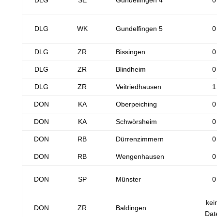
DLG
SE
Gundelfingen 4
0
DLG
WK
Gundelfingen 5
0
DLG
ZR
Bissingen
0
DLG
ZR
Blindheim
0
DLG
ZR
Veitriedhausen
1
DON
KA
Oberpeiching
0
DON
KA
Schwörsheim
0
DON
RB
Dürrenzimmern
0
DON
RB
Wengenhausen
0
DON
SP
Münster
0
kei
DON
ZR
Baldingen
Dat