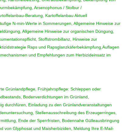
urmbekämpfung, Arsenophonus / Stolbur /
artoffelanbau-Beratung, Kartoffelanbau Aktuell
läufige N-min-Werte in Sommerungen, Allgemeine Hinweise zur
efeldüngung, Allgemeine Hinweise zur organischen Düngung,
kumentationspflicht, Stoffstrombillanz, Hinweise zur
ktizidstrategie Raps und Rapsglanzkäferbekämpfung,Auflagen
irkmechanismen und Empfehlungen zum Herbizideinsatz im
erte Grünlandpflege, Frühjahrspflege: Schleppen oder
andbestands, Bodenverdichtungen im Grünland,
ig durchfüren, Einladung zu den Grünlandveranstaltungen
enuntersuchung, Stellenausschreibung des Erzeugerringes,
ittlung, Ende der Sperrfristen, Bodennahe Gülleausbringung
nd von Glyphosat und Maisherbiziden, Meldung Ihre E-Mail-