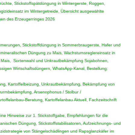
früchte, Stickstoffspätdüngung in Wintergerste, Roggen,
ngizideinsatz im Wintergetreide, Übersicht ausgewählte
gen des Erzeugerringes 2026
mmerungen, Stickstoffdüngung in Sommerbraugerste, Hafer und
mineralischen Düngung zu Mais, Wachstumsreglereinsatz in
n Mais, Sortenwahl und Unkrautbekämpfung Sojabohnen,
lüssigen Wirtschaftsdüngern, WhatsApp-Kanal, Bestellung:
gung, Kartoffelbeizung, Unkrautbekämpfung, Bekämpfung von
urmbekämpfung, Arsenophonus / Stolbur /
rtoffelanbau-Beratung, Kartoffelanbau Aktuell, Fachzeitschrift
ne Hinweise zur 1. Stickstoffgabe, Empfehlungen für die
nischen Düngung, Stickstoffstabilisatoren, Aufzeichnungs- und
zidstrategie von Stängelschädlingen und Rapsglanzkäfer im