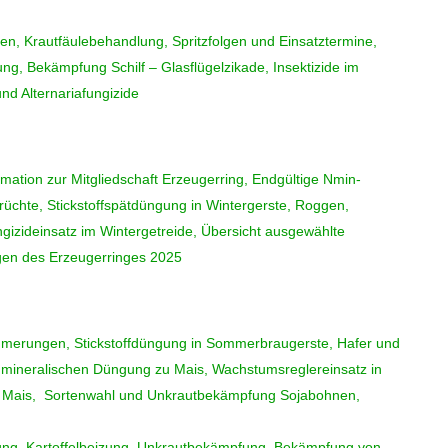
n, Krautfäulebehandlung, Spritzfolgen und Einsatztermine,
ung, Bekämpfung Schilf – Glasflügelzikade, Insektizide im
und Alternariafungizide
ation zur Mitgliedschaft Erzeugerring, Endgültige Nmin-
früchte, Stickstoffspätdüngung in Wintergerste, Roggen,
ngizideinsatz im Wintergetreide, Übersicht ausgewählte
gen des Erzeugerringes 2025
mmerungen, Stickstoffdüngung in Sommerbraugerste, Hafer und
mineralischen Düngung zu Mais, Wachstumsreglereinsatz in
n Mais, Sortenwahl und Unkrautbekämpfung Sojabohnen,
ung,
Kartoffelbeizung
, Unkrautbekämpfung, Bekämpfung von