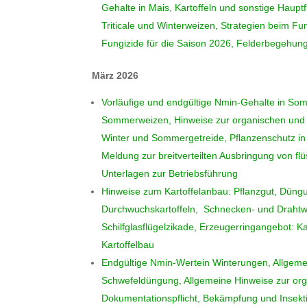
Gehalte in Mais, Kartoffeln und sonstige Haupt
Triticale und Winterweizen, Strategien beim Fu
Fungizide für die Saison 2026, Felderbegehun
März 2026
Vorläufige und endgültige Nmin-Gehalte in So
Sommerweizen, Hinweise zur organischen und 
Winter und Sommergetreide, Pflanzenschutz i
Meldung zur breitverteilten Ausbringung von f
Unterlagen zur Betriebsführung
Hinweise zum Kartoffelanbau: Pflanzgut, Dün
Durchwuchskartoffeln, Schnecken- und Drahtw
Schilfglasflügelzikade, Erzeugerringangebot: Ka
Kartoffelbau
Endgültige Nmin-Wertein Winterungen, Allgemei
Schwefeldüngung, Allgemeine Hinweise zur orga
Dokumentationspflicht, Bekämpfung und Insekti