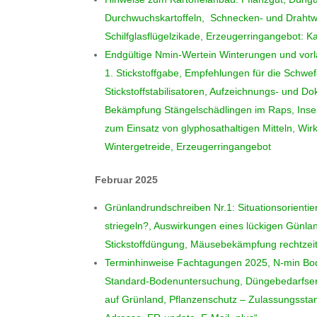
Durchwuchskartoffeln, Schnecken- und Drahtw
Schilfglasflügelzikade, Erzeugerringangebot: K
Endgültige Nmin-Wertein Winterungen und vor
1. Stickstoffgabe, Empfehlungen für die Schw
Stickstoffstabilisatoren, Aufzeichnungs- und Do
Bekämpfung Stängelschädlingen im Raps, Inse
zum Einsatz von glyphosathaltigen Mitteln, W
Wintergetreide, Erzeugerringangebot
Februar 2025
Grünlandrundschreiben Nr.1: Situationsorienti
striegeln?, Auswirkungen eines lückigen Günl
Stickstoffdüngung, Mäusebekämpfung rechtzeit
Terminhinweise Fachtagungen 2025, N-min Bod
Standard-Bodenuntersuchung, Düngebedarfserm
auf Grünland, Pflanzenschutz – Zulassungssta