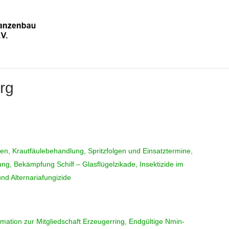
rg
n, Krautfäulebehandlung, Spritzfolgen und Einsatztermine,
ung, Bekämpfung Schilf – Glasflügelzikade, Insektizide im
und Alternariafungizide
ation zur Mitgliedschaft Erzeugerring, Endgültige Nmin-