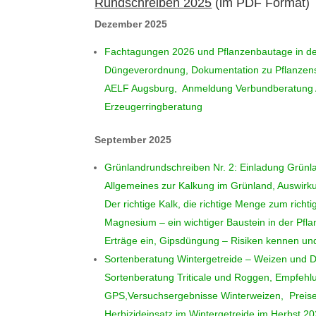
Rundschreiben 2025
(im PDF Format)
Dezember 2025
Fachtagungen 2026 und Pflanzenbautage in de
Düngeverordnung, Dokumentation zu Pflanzen
AELF Augsburg, Anmeldung Verbundberatung Akt
Erzeugerringberatung
September 2025
Grünlandrundschreiben Nr. 2: Einladung Grün
Allgemeines zur Kalkung im Grünland, Auswirk
Der richtige Kalk, die richtige Menge zum richti
Magnesium – ein wichtiger Baustein in der Pf
Erträge ein, Gipsdüngung – Risiken kennen u
Sortenberatung Wintergetreide – Weizen und D
Sortenberatung Triticale und Roggen, Empfehlu
GPS,Versuchsergebnisse Winterweizen, Preis
Herbizideinsatz im Wintergetreide im Herbst 2