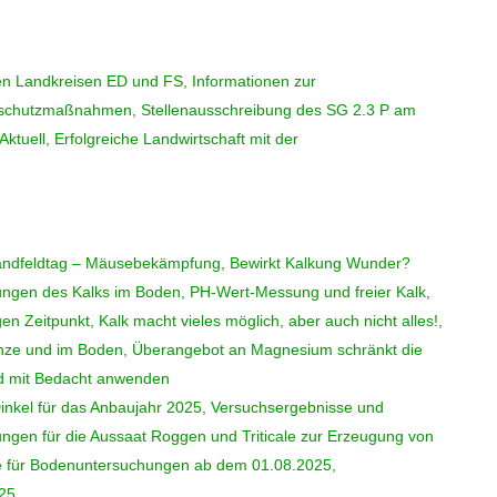
n Landkreisen ED und FS, Informationen zur
schutzmaßnahmen, Stellenausschreibung des SG 2.3 P am
uell, Erfolgreiche Landwirtschaft mit der
landfeldtag – Mäusebekämpfung, Bewirkt Kalkung Wunder?
ungen des Kalks im Boden, PH-Wert-Messung und freier Kalk,
gen Zeitpunkt, Kalk macht vieles möglich, aber auch nicht alles!,
lanze und im Boden, Überangebot an Magnesium schränkt die
nd mit Bedacht anwenden
inkel für das Anbaujahr 2025, Versuchsergebnisse und
ngen für die Aussaat Roggen und Triticale zur Erzeugung von
e für Bodenuntersuchungen ab dem 01.08.2025,
025