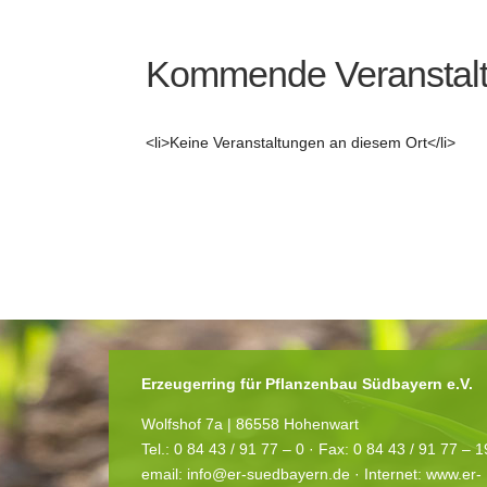
Kommende Veranstal
<li>Keine Veranstaltungen an diesem Ort</li>
Erzeugerring für Pflanzenbau Südbayern e.V.
Wolfshof 7a | 86558 Hohenwart
Tel.: 0 84 43 / 91 77 – 0 ·
Fax: 0 84 43 / 91 77 – 
email:
info@er-suedbayern.de
· Internet:
www.er-