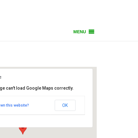
MENU
ge can't load Google Maps correctly.
Drei Mohren
OK
own this website?
henstr. 14 - Steingaden-Urspring
anstaltungen