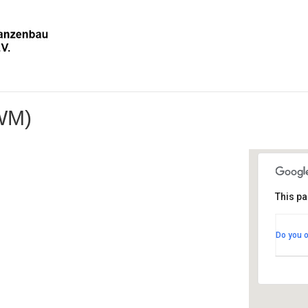
(WM)
This pa
GH 
Do you 
Kirc
Ver