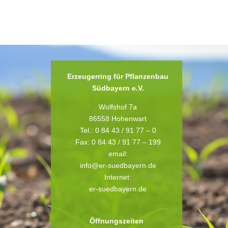
Erzeugerring für Pflanzenbau
Südbayern e.V.
Wolfshof 7a
86558 Hohenwart
Tel.: 0 84 43 / 91 77 – 0
Fax: 0 84 43 / 91 77 – 199
email:
info@er-suedbayern.de
Internet:
er-suedbayern.de
Öffnungszeiten