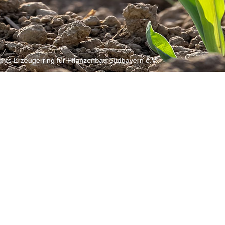
ghts Erzeugerring für Pflanzenbau Südbayern e.V.