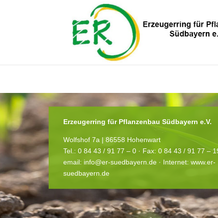
You need to be logged in to view this content. Bitte
Log In
. Noch kein M
Erzeugerring für Pflanzenbau Südbayern e.V.
Wolfshof 7a | 86558 Hohenwart
Tel.: 0 84 43 / 91 77 – 0 ·
Fax: 0 84 43 / 91 77 – 
email:
info@er-suedbayern.de
· Internet:
www.er-
suedbayern.de