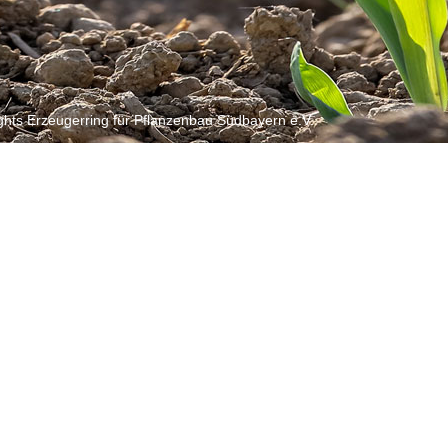
ghts Erzeugerring für Pflanzenbau Südbayern e.V.