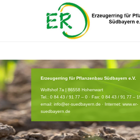
You need to be logged in to view this content. Bitte
Log In
. Noch kein M
Erzeugerring für Pflanzenbau Südbayern e.V.
Wolfshof 7a | 86558 Hohenwart
Tel.: 0 84 43 / 91 77 – 0 ·
Fax: 0 84 43 / 91 77 – 
email:
info@er-suedbayern.de
· Internet:
www.er-
suedbayern.de