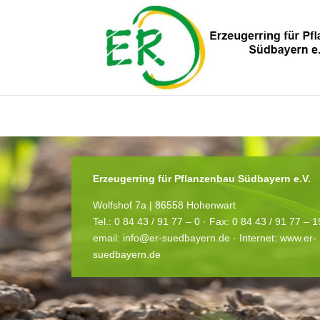
You need to be logged in to view this content. Bitte
Log In
. Noch kein M
Erzeugerring für Pflanzenbau Südbayern e.V.
Wolfshof 7a | 86558 Hohenwart
Tel.: 0 84 43 / 91 77 – 0 ·
Fax: 0 84 43 / 91 77 – 
email:
info@er-suedbayern.de
· Internet:
www.er-
suedbayern.de