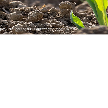
ghts Erzeugerring für Pflanzenbau Südbayern e.V.