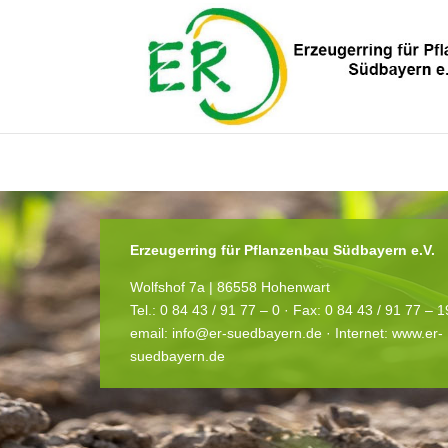
You need to be logged in to view this content. Bitte
Log In
. Noch kein M
Erzeugerring für Pflanzenbau Südbayern e.V.
Wolfshof 7a | 86558 Hohenwart
Tel.: 0 84 43 / 91 77 – 0 ·
Fax: 0 84 43 / 91 77 – 
email:
info@er-suedbayern.de
· Internet:
www.er-
suedbayern.de